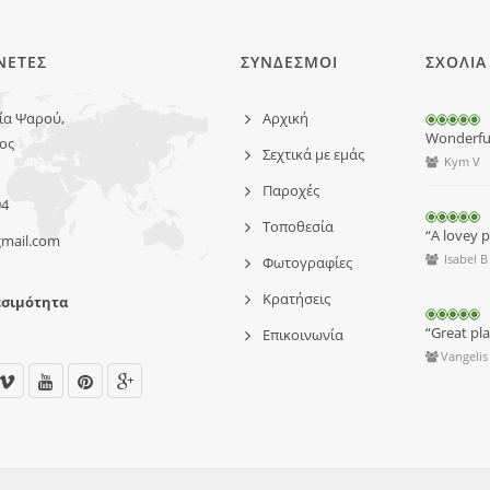
ΝΕΤΕΣ
ΣΥΝΔΕΣΜΟΙ
ΣΧΟΛΙΑ
ία Ψαρού,
Αρχική
Wonderful 
ος
Σεχτικά με εμάς
Kym V
Παροχές
94
Τοποθεσία
“A lovey pl
mail.com
Isabel B
Φωτογραφίες
Κρατήσεις
εσιμότητα
“Great pl
Επικοινωνία
Vangelis