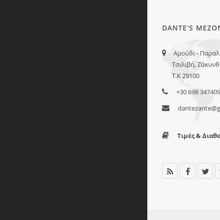
DANTE'S ΜΕΖΟ
Αμούδι - Παραλ
Τσιλιβή, Ζάκυνθ
Τ.Κ 29100
+30 698 34740
dantezante@g
Τιμές & Διαθ