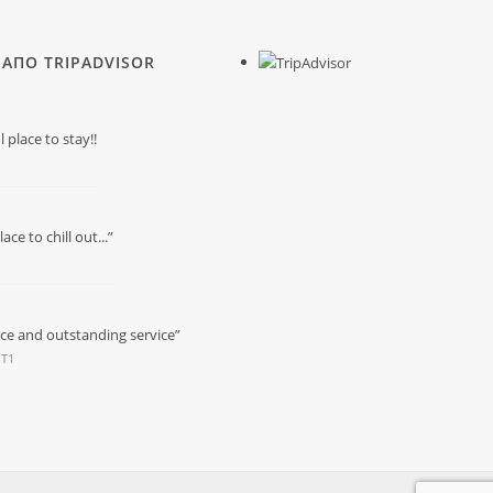
 ΑΠΟ TRIPADVISOR
place to stay!!
ace to chill out...”
ace and outstanding service”
 T1