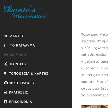
Πολυτελής Μεζο
ΔΑΝΤΕΣ
θάλασσα. Χτισμέ
ΤΟ ΚΑΤΑΛΥΜΑ
οι ξύλινες λεπτ
σπίτι διακοπών.
ΔΙΑΜΟΝΗ
Η μεζονέτα μπορ
ΠΑΡΟΧΕΣ
χώρο για δυο μο
ΤΟΠΟΘΕΣΙΑ & ΧΑΡΤΗΣ
με ντους και επ
Από το καθιστικ
ΦΩΤΟΓΡΑΦΙΕΣ
κλιματισμό, δεύ
ΚΡΑΤΗΣΕΙΣ
αγναντεύοντας τ
ΕΠΙΚΟΙΝΩΝΙΑ