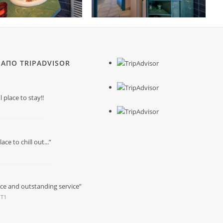
 ΑΠΟ TRIPADVISOR
place to stay!!
ace to chill out...”
ace and outstanding service”
 T1