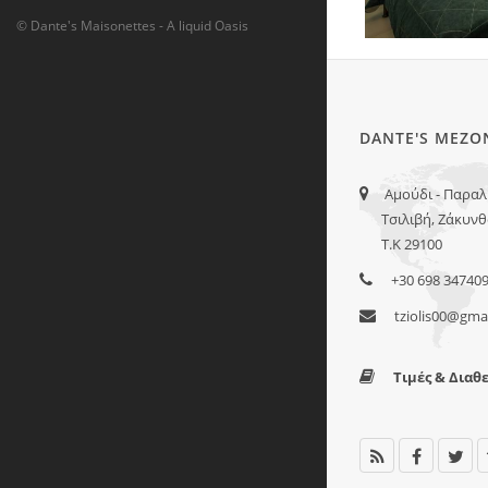
© Dante's Maisonettes - A liquid Oasis
DANTE'S ΜΕΖΟ
Αμούδι - Παραλ
Τσιλιβή, Ζάκυνθ
Τ.Κ 29100
+30 698 34740
tziolis00@gma
Τιμές & Διαθ