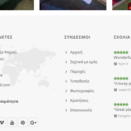
ΝΕΤΕΣ
ΣΥΝΔΕΣΜΟΙ
ΣΧΟΛΙΑ
ία Ψαρού,
Αρχική
Wonderful 
ος
Σεχτικά με εμάς
Kym V
Παροχές
94
Τοποθεσία
“A lovey pl
il.com
Isabel B
Φωτογραφίες
Κρατήσεις
εσιμότητα
“Great pl
Επικοινωνία
Vangelis