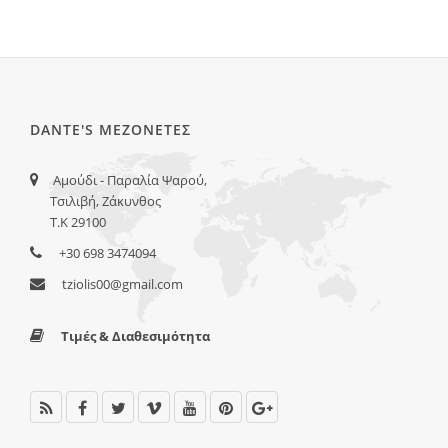
DANTE'S ΜΕΖΟΝΕΤΕΣ
Αμούδι - Παραλία Ψαρού,
Τσιλιβή, Ζάκυνθος
Τ.Κ 29100
+30 698 3474094
tziolis00@gmail.com
Τιμές & Διαθεσιμότητα