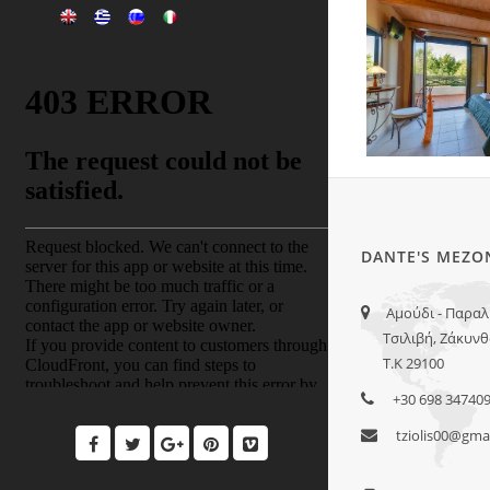
DANTE'S ΜΕΖΟ
Αμούδι - Παραλ
Τσιλιβή, Ζάκυνθ
Τ.Κ 29100
+30 698 34740
tziolis00@gma