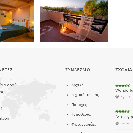
ΝΕΤΕΣ
ΣΥΝΔΕΣΜΟΙ
ΣΧΟΛΙΑ
ία Ψαρού,
Αρχική
Wonderful 
ος
Σεχτικά με εμάς
Kym V
Παροχές
94
Τοποθεσία
“A lovey pl
il.com
Isabel B
Φωτογραφίες