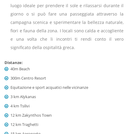
luogo ideale per prendere il sole e rilassarsi durante il
giorno o si può fare una passeggiata attraverso la
campagna scenica e sperimentare la bellezza naturale,
fiori e fauna della zona. I locali sono calda e accogliente
e una volta che li incontri ti rendi conto il vero
significato della ospitalità greca.
Distanze:
40m Beach
300m Centro Resort
Equitazione e sport acquatici nelle vicinanze
3 km Alykanas
4 km Tsilivi
12 km Zakynthos Town
12 km Traghetti
15 km Aeroporto